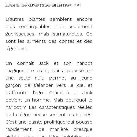
désormais avérées par la science.
La science dans votre assiette
D’autres plantes semblent encore 
plus remarquables, non seulement 
guérisseuses, mais surnaturelles. Ce 
sont les aliments des contes et des 
légendes…
On connaît Jack et son haricot 
magique. Le plant, qui a poussé en 
une seule nuit, permet au jeune 
garçon de s’élancer vers le ciel et 
d’affronter l’ogre. Grâce à lui, Jack 
devient un homme. Mais pourquoi le 
haricot ? Les caractéristiques réelles 
de la légumineuse sèment les indices. 
C’est une plante prolifique qui pousse 
rapidement, de manière presque 
visible, avec des tiges volubiles qui 