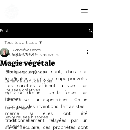
Les Bontés de la Vallée
FERME COMMUNAUTAIRE • LÉGUMES BIO
Post
Tous les articles
Geneviève Sicotte
Tous les articles
11 juin 2025
2 min de lecture
Magie végétale
Vision à long terme
Plusieurs végétaux sont, dans nos 
Rubrique gourmande
imaginaires, dotés de superpouvoirs. 
La ferme au fil des mois
Les carottes affinent la vue. Les 
Pousses créatives
épinards donnent de la force. Les 
Portraits
bleuets sont un superaliment. Ce ne 
sont pas des inventions fantaisistes : 
Témoignages
même si elles ont été 
Savoureuses histoires
traditionnellement relayées par un 
Critiques
savoir séculaire, ces propriétés sont 