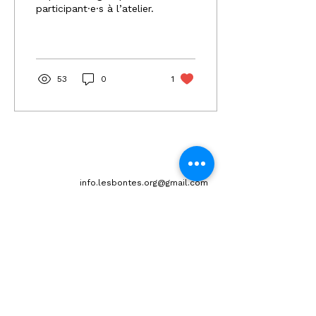
participant·e·s à l’atelier.
53
0
1
info.lesbontes.org@gmail.com
438-883-2401