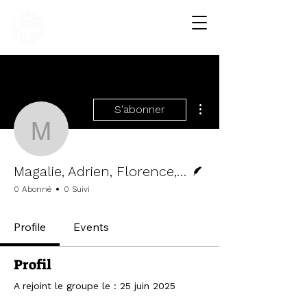
Les Bontés de la Vallée
FERME COMMUNAUTAIRE • LÉGUMES BIO
Plus d'actions
S'abonner
Magalie, Adrien, Florence
Écrivain
Magalie, Adrien, Florence, Charlotte et Christelle
0 Abonné
0 Suivi
Profile
Events
Profil
A rejoint le groupe le : 25 juin 2025