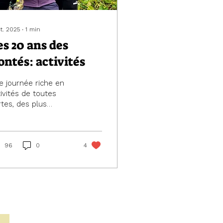
ct. 2025
∙
1
min
es 20 ans des
ontés: activités
e journée riche en
tivités de toutes
rtes, des plus
rieuses aux plus
diques
96
0
4