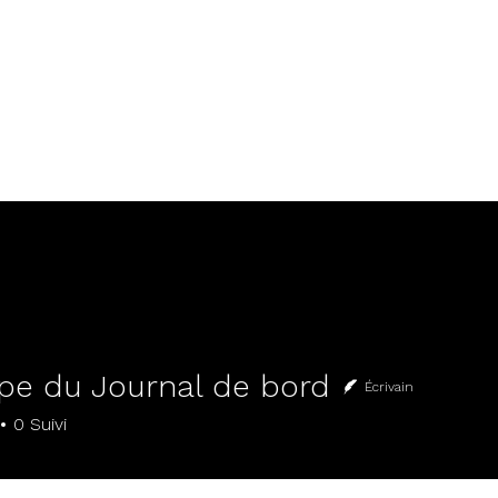
ntés de la Vallée
MUNAUTAIRE • LÉGUMES BIO
ipe du Journal de bord
Écrivain
0
Suivi