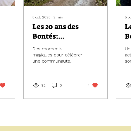
5 oct. 2025
∙
2
min
5 o
Les 20 ans des
L
Bontés:
B
célébrations
Des moments
Un
magiques pour célébrer
ac
une communauté
so
vivante et chaleureuse
sé
lu
92
0
4