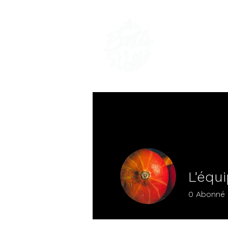
Les Bo
FERME COM
L'équ
0
Abonné