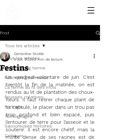
Les Bontés de la Vallée
FERME COMMUNAUTAIRE • LÉGUMES BIO
Post
Tous les articles
Geneviève Sicotte
Tous les articles
9 juil. 2025
2 min de lecture
Festins
Vision à long terme
Un vendredi-volontaire de juin. C’est 
Rubrique gourmande
bientôt la fin de la matinée, on est 
La ferme au fil des mois
rendus au lit de plantation des choux-
Pousses créatives
fleurs. Il faut retirer chaque plant de 
Portraits
sa capsule, le placer dans un trou pas 
trop profond et bien espacé, puis 
Témoignages
l’entourer de terre pour l’asseoir et le 
Savoureuses histoires
soutenir. Il est encore chétif, mais la 
Critiques
motte dense de ses racines est de 