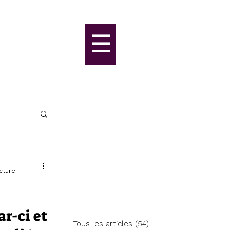
☰
s
cture
ar-ci et
Tous les articles
(54)
54 posts