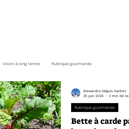
ntés de la Vallée
MUNAUTAIRE • LÉGUMES BIO
Vision à long terme
Rubrique gourmande
l des mois
Pousses créatives
Portraits
Témoignage
Alexandra Séguin Harbec
25 juin 2025
2 min de le
Rubrique gourmande
stoires
Critiques
La science dans votre assiette
Bette à carde p