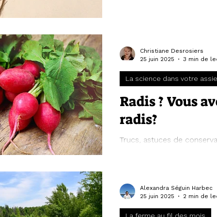
Christiane Desrosiers
25 juin 2025
3 min de le
La science dans votre assi
Radis ? Vous av
radis?
Trucs, astuces de conserva
recettes pour apprécier c
piquant.
Alexandra Séguin Harbec
25 juin 2025
2 min de le
La ferme au fil des mois