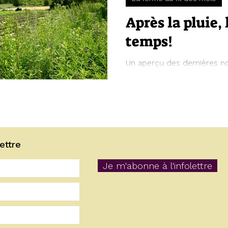
Après la pluie,
temps!
Un aperçu des dernières n
la ferme et de nos prochai
ettre
Je m'abonne à l'infolettre