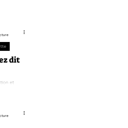
cture
ette
ez dit
tion et
e légume
cture