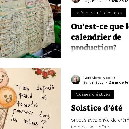
25 juin 2025
4 min de le
La ferme au fil des mois
Qu’est-ce que l
calendrier de
production?
Quelques explications pour
cet outil précieux de la fe
Geneviève Sicotte
25 juin 2025
2 min de le
Pousses créatives
Solstice d’été
Si vous avez envie de crèm
un beau soir d’été…