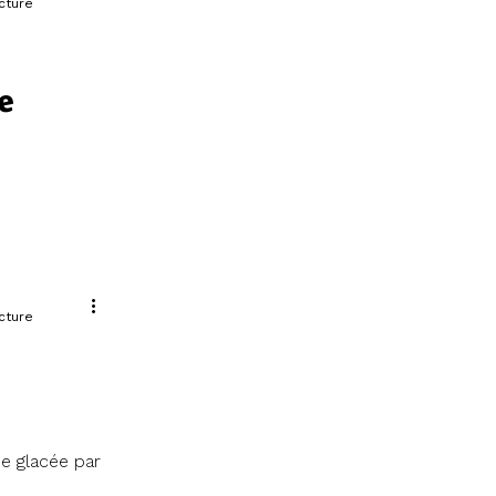
cture
e
 connaître
rme.
cture
e glacée par