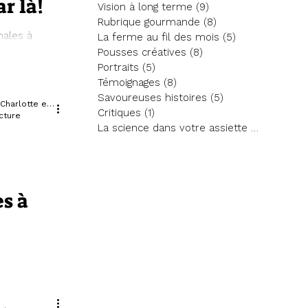
ar là!
Vision à long terme
(9)
9 posts
Rubrique gourmande
(8)
8 posts
nales à
La ferme au fil des mois
(5)
5 posts
Pousses créatives
(8)
8 posts
Portraits
(5)
5 posts
Témoignages
(8)
8 posts
Savoureuses histoires
(5)
5 posts
Magalie, Adrien, Florence, Charlotte et Christelle
Critiques
(1)
1 post
cture
La science dans votre assiette
(5)
5 posts
es à
imaginé par