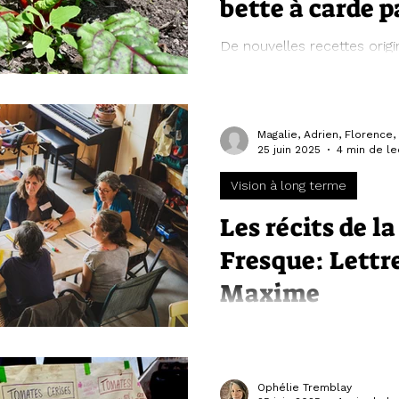
bette à carde p
De nouvelles recettes origi
tester cette année.
25 juin 2025
4 min de le
Vision à long terme
Les récits de la
Fresque: Lettr
Maxime
Un premier texte inspirant 
les participant·e·s à l’atelier.
Ophélie Tremblay